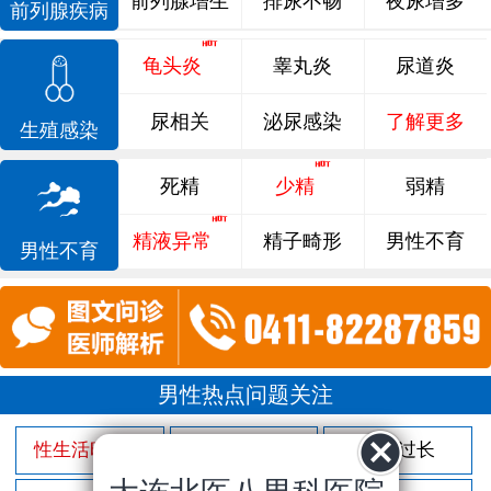
前列腺增生
排尿不畅
夜尿增多
前列腺疾病
龟头炎
睾丸炎
尿道炎
尿相关
泌尿感染
了解更多
生殖感染
死精
少精
弱精
精液异常
精子畸形
男性不育
男性不育
男性热点问题关注
性生活时间短
射精过快
包皮过长