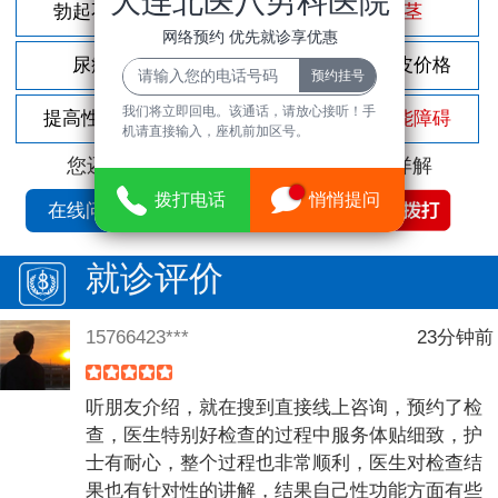
大连北医八男科医院
勃起不坚
尿频尿急
包茎
网络预约 优先就诊享优惠
尿痛
前列腺炎
割包皮价格
我们将立即回电。该通话，请放心接听！手
提高性功能
龟头敏感
性功能障碍
机请直接输入，座机前加区号。
您还可以拨打
免费咨询电话
立即为您详解
拨打电话
悄悄提问
在线问诊
就诊评价
15766423***
23分钟前
听朋友介绍，就在搜到直接线上咨询，预约了检
查，医生特别好检查的过程中服务体贴细致，护
士有耐心，整个过程也非常顺利，医生对检查结
果也有针对性的讲解，结果自己性功能方面有些