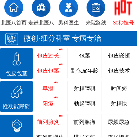
北医八首页
走进北医八
男科医生
来院路线
30秒挂号
微创·细分科室 专病专治
包皮过长
包茎
包皮嵌顿
包皮包茎
割包皮年龄
包皮技术
包皮包茎
早泄
射精障碍
时间短
阳痿
勃起障碍
射精快
性功能障碍
前列腺炎
前列腺痛
尿频尿急