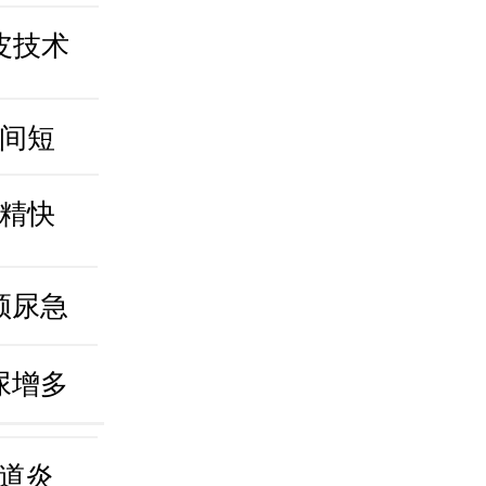
皮技术
间短
精快
频尿急
尿增多
道炎