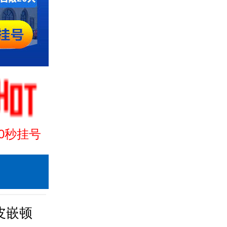
30秒挂号
皮嵌顿