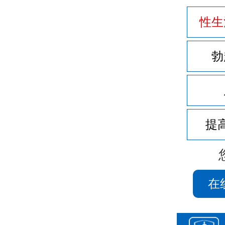
性生
勃
提
在