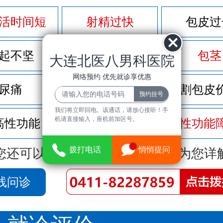
活时间短
射精过快
包皮过
起不坚
尿频尿急
包茎
大连北医八男科医院
网络预约 优先就诊享优惠
尿痛
前列腺炎
割包皮
我们将立即回电。该通话，请放心接听！手
机请直接输入，座机前加区号。
高性功能
龟头敏感
性功能
拨打电话
悄悄提问
您还可以拨打
免费咨询电话
立即为您详
线问诊