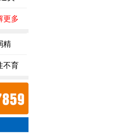
解更多
弱精
性不育