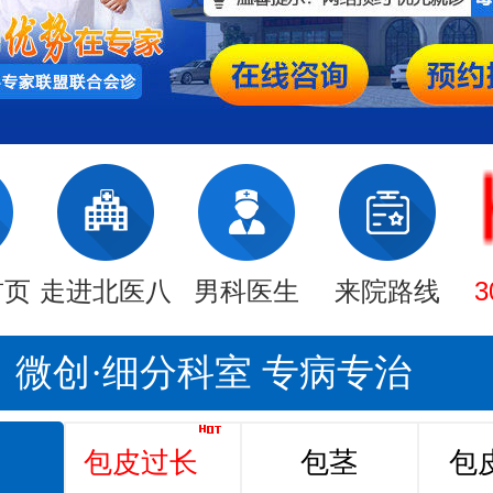
首页
走进北医八
男科医生
来院路线
微创·细分科室 专病专治
包皮过长
包茎
包