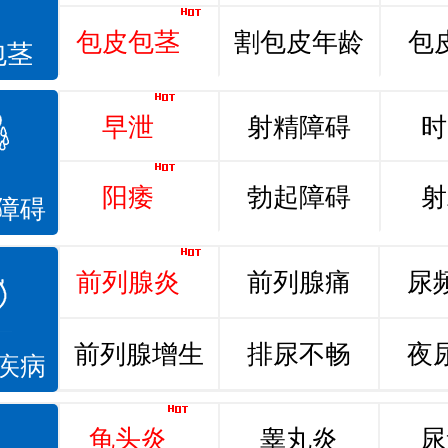
包皮包茎
割包皮年龄
包
包茎
早泄
射精障碍
时
阳痿
勃起障碍
射
障碍
前列腺炎
前列腺痛
尿
前列腺增生
排尿不畅
夜
疾病
龟头炎
睾丸炎
尿