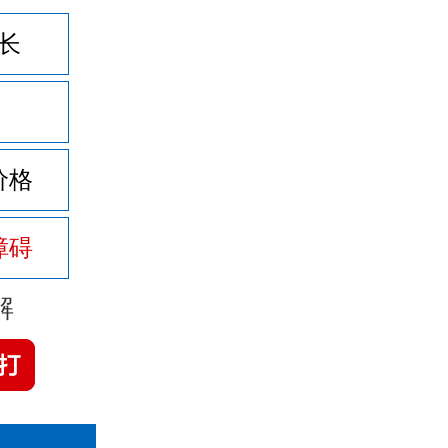
长
价格
障碍
解