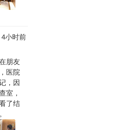
4小时前
在朋友
，医院
记，因
查室，
看了结
。